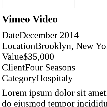
Vimeo Video
Date
December 2014
Location
Brooklyn, New Yo
Value
$35,000
Client
Four Seasons
Category
Hospitaly
Lorem ipsum dolor sit amet, 
do eiusmod tempor incididu